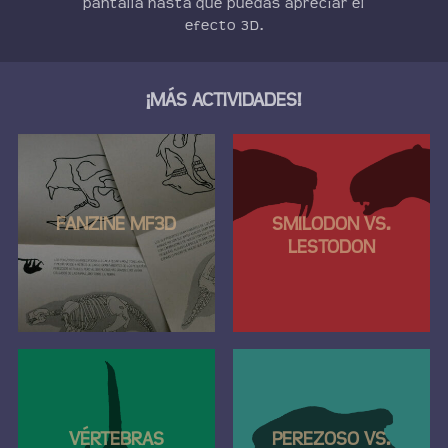
pantalla hasta que puedas apreciar el
efecto 3D.
¡MÁS ACTIVIDADES!
FANZINE MF3D
SMILODON VS.
LESTODON
VÉRTEBRAS
PEREZOSO VS.