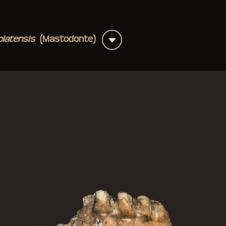
+
platensis
(Mastodonte)