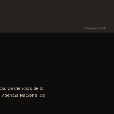
Powered by 3DHOP
C.N.R. – I.S.T.I.
tad de Ciencias de la
a Agencia Nacional de