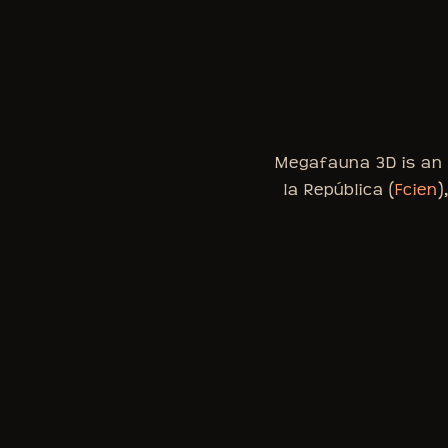
Megafauna 3D is an i
la República (
Fcien
)